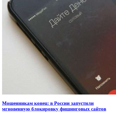
напала на незнакомую женщину с ножом
12:39
Сладкий праздник в Волгограде: в Центральном
парке прошёл фестиваль „Арбузный переполох“
15:10
Волгоградские компании нарастили экспорт:
заключены контракты на 3,6 млн долларов
Все новости
Мошенникам конец: в России запустили
мгновенную блокировку фишинговых сайтов