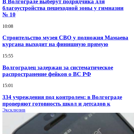
В Волгограде выберут подрядчика для
благоустройства пешеходной зоны у гимназии
№ 10
10:08
Строительство музея СВО у подножия Мамаева
кургана выходит на финишную прямую
15:55
Волгоградец задержан за систематическое
распространение фейков о ВС РФ
15:01
334 учреждения под контролем: в Волгограде
проверяют готовность школ и детсадов к
учебному году
Эксклюзив
13:47
Покушение на убийство в Волгограде: девушка