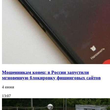
конкурс на ремонт моста через Волго‑Донской
судоходный канал
12:28
Фестиваль #ТриЧетыре в Волгограде пройдёт
11–13 сентября в рамках Года единства народов
России
Все новости
Мошенникам конец: в России запустили
мгновенную блокировку фишинговых сайтов
4 июня
13:07