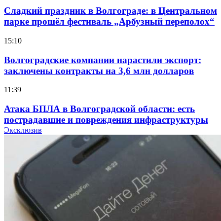
Сладкий праздник в Волгограде: в Центральном
парке прошёл фестиваль „Арбузный переполох“
15:10
Волгоградские компании нарастили экспорт:
заключены контракты на 3,6 млн долларов
11:39
Атака БПЛА в Волгоградской области: есть
пострадавшие и повреждения инфраструктуры
Эксклюзив
12:01
Волгоградские вузы в топе зарплатного
рейтинга: ВолгГТУ и ВолгГМУ вошли в топ‑15
для химической отрасли и фармацевтики
18:39
В Красноармейском районе Волгограда стартует