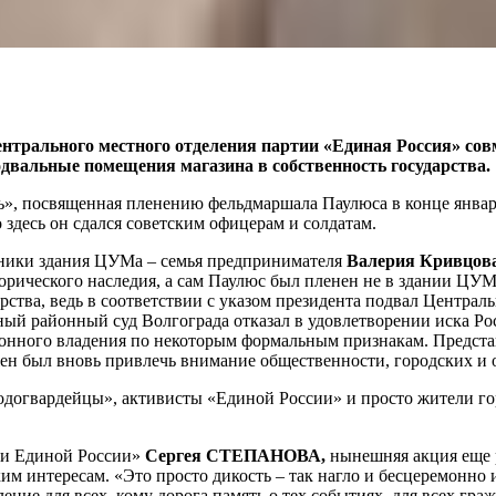
Центрального местного отделения партии «Единая Россия» с
одвальные помещения магазина в собственность государства.
ь», посвященная пленению фельдмаршала Паулюса в конце январ
здесь он сдался советским офицерам и солдатам.
нники здания ЦУМа – семья предпринимателя
Валерия Кривцов
сторического наследия, а сам Паулюс был пленен не в здании ЦУ
арства, ведь в соответствии с указом президента подвал Центра
ьный районный суд Волгограда отказал в удовлетворении иска Р
аконного владения по некоторым формальным признакам. Предст
 был вновь привлечь внимание общественности, городских и об
одогвардейцы», активисты «Единой России» и просто жители горо
ии Единой России»
Сергея СТЕПАНОВА,
нынешняя акция еще р
ким интересам. «Это просто дикость – так нагло и бесцеремонно
ение для всех, кому дорога память о тех событиях, для всех гр