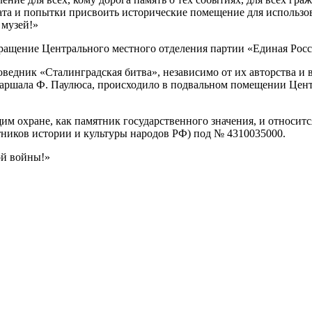
та и попытки присвоить исторические помещение для использова
 музей!»
ащение Центрального местного отделения партии «Единая Россия
едник «Сталинградская битва», независимо от их авторства и в
аршала Ф. Паулюса, происходило в подвальном помещении Центр
м охране, как памятник государственного значения, и относитс
тников истории и культуры народов РФ) под № 4310035000.
ой войны!»