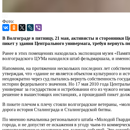
Фото:
В Волгограде в пятницу, 21 мая, активисты и сторонники 
пикет у здания Центрального универмага, требуя вернуть п
Ранее в этих помещениях находилась экспозиция музея «Памят
волгоградского ЦУМа находился штаб фельдмаршала, и именно 
Напомним, на протяжении нескольких последних лет собстве
утверждая, что «здание не является объектом культурного и и
неоднократно через суд пытались вернуть собственность госуд
истории федерального значения. Но 17 мая 2010 года Централ
универмаг за государством и истребовании его из чужого нез
решение в вышестоящих инстанциях, а прошедший пикет должен
В пикете плечом к плечу стояли волгоградские ветераны, «мол
дорога история Сталинграда и Сталинградской битвы.
По мнению начальника регионального штаба «Молодой Гвард
города, и не допустят ее искажения в угоду чьим-то коммерчес
непосредственные участники тех далеких событий. Это оскорбл