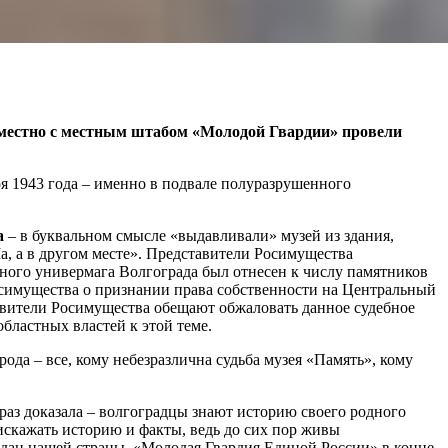
овместно с местным штабом «Молодой Гвардии» провели
я 1943 года – именно в подвале полуразрушенного
а
– в буквальном смысле «выдавливали» музей из здания,
Ма, а в другом месте». Представители Росимущества
льного универмага Волгограда был отнесен к числу памятников
осимущества о признании права собственности на Центральный
авители Росимущества обещают обжаловать данное судебное
ластных властей к этой теме.
да – все, кому небезразлична судьба музея «Память», кому
аз доказала – волгоградцы знают историю своего родного
 искажать историю и факты, ведь до сих пор живы
аждан нашей страны. «Молодая Гвардия Единой России» в конце