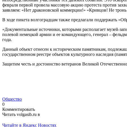
февраля первой провела массовую акцию протеста против захва
заявляем: «Нет драконовской коммерции!» «Кривцов! Не тронь
В ходе пикета волгоградцам также предлагали поддержать «Обр
«Документальные источники, которыми располагает музей-запов
полевой немецкой армии и ее командующего, генерал – фельдм
года.
Данный объект отнесен к историческим памятникам, подлежащи
государственном реестре объектов культурного наследия (памя
Защитим честь и достоинство ветеранов Великой Отечественн
Общество
0
Комментировать
Читать volgasib.ru в
Читайте в Яндекс Новостях