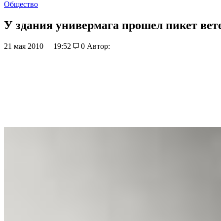
Общество
У здания универмага прошел пикет вет
21 мая 2010
19:52
0
Автор: