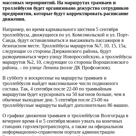
массовых мероприятий. На маршрутах трамваев и
троллейбусов будет организовано дежурство сотрудников
предприятия, которые будут корректировать расписание
движения.
Например, во время карнавального шествия 5 сентября
троллейбусы, движущиеся по ул. Комсомольской и ул. Порт-
Саида, будут останавливаться и высаживать пассажиров в
безопасном месте. Троллейбусы маршрутов №7, 10, 15, 15а,
следующие со стороны Дзержинского района, будут
разворачиваться через улицу Новороссийскую, а троллейбусы
маршрутов №2, 10, следующие со стороны Ворошиловского
района, – по улице Ленина (возле ДК Профсоюзов).
В субботу и воскресенье на маршруты трамваев и
троллейбусов выйдет максимальное число подвижного
состава. Так, 4 сентября после 22-00 по трамвайным
маршрутам будет курсировать на 50 вагонов больше, чем в
обычные выходные дни. 5 сентября после 23-00 на
троллейбусные маршруты выйдет дополнительно 86 машин.
О графике движения трамваев и троллейбусов Волгограда в
вечернее время 4 и 5 сентября можно узнать на конечных
станциях горэлектротранспорта, а также на официальном
информационно-справочном портале администрации