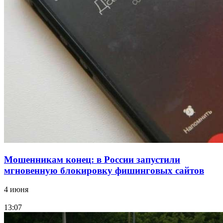
Сладкий праздник в Волгограде: в Центральном
парке прошёл фестиваль „Арбузный переполох“
15:10
Волгоградские компании нарастили экспорт:
заключены контракты на 3,6 млн долларов
Все новости
Мошенникам конец: в России запустили
мгновенную блокировку фишинговых сайтов
4 июня
13:07