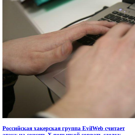
Российская хакерская группа EvilWeb считает
атаку на соцсеть Х попыткой сорвать сделку