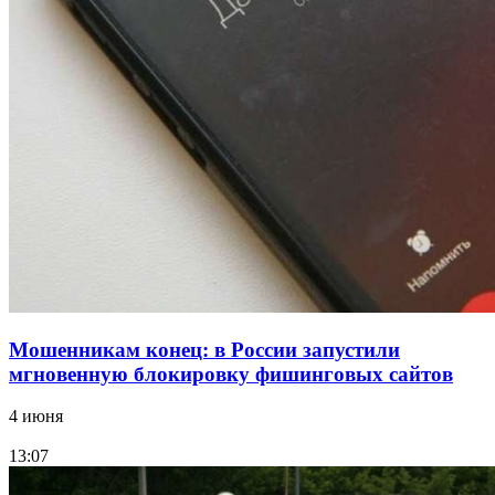
Сладкий праздник в Волгограде: в Центральном
парке прошёл фестиваль „Арбузный переполох“
15:10
Волгоградские компании нарастили экспорт:
заключены контракты на 3,6 млн долларов
Все новости
Мошенникам конец: в России запустили
мгновенную блокировку фишинговых сайтов
4 июня
13:07