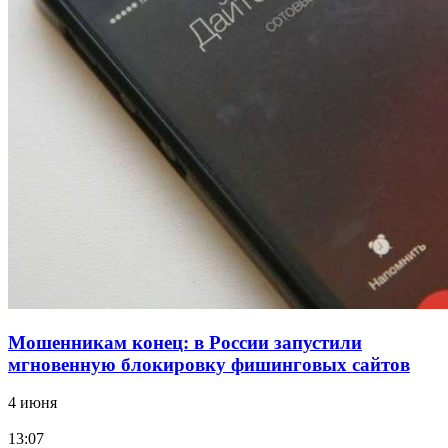
12:39
Сладкий праздник в Волгограде: в Центральном
парке прошёл фестиваль „Арбузный переполох“
15:10
Волгоградские компании нарастили экспорт:
заключены контракты на 3,6 млн долларов
Все новости
Мошенникам конец: в России запустили
мгновенную блокировку фишинговых сайтов
4 июня
13:07