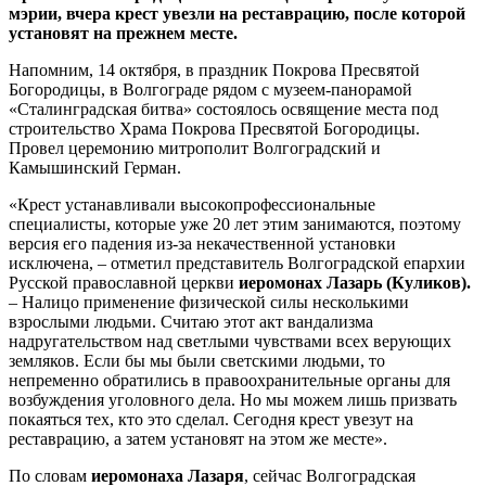
мэрии, вчера крест увезли на реставрацию, после которой
установят на прежнем месте.
Напомним, 14 октября, в праздник Покрова Пресвятой
Богородицы, в Волгограде рядом с музеем-панорамой
«Сталинградская битва» состоялось освящение места под
строительство Храма Покрова Пресвятой Богородицы.
Провел церемонию митрополит Волгоградский и
Камышинский Герман.
«Крест устанавливали высокопрофессиональные
специалисты, которые уже 20 лет этим занимаются, поэтому
версия его падения из-за некачественной установки
исключена, – отметил представитель Волгоградской епархии
Русской православной церкви
иеромонах Лазарь (Куликов).
– Налицо применение физической силы несколькими
взрослыми людьми. Считаю этот акт вандализма
надругательством над светлыми чувствами всех верующих
земляков. Если бы мы были светскими людьми, то
непременно обратились в правоохранительные органы для
возбуждения уголовного дела. Но мы можем лишь призвать
покаяться тех, кто это сделал. Сегодня крест увезут на
реставрацию, а затем установят на этом же месте».
По словам
иеромонаха Лазаря
, сейчас Волгоградская