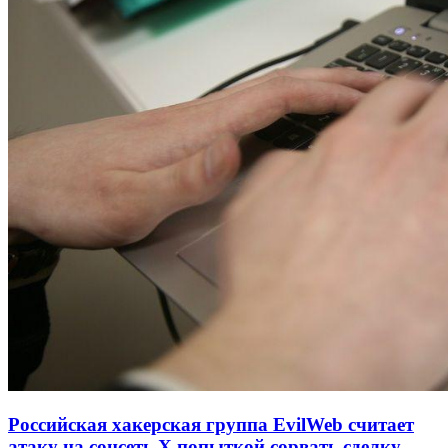
Российская хакерская группа EvilWeb считает
атаку на соцсеть Х попыткой сорвать сделку