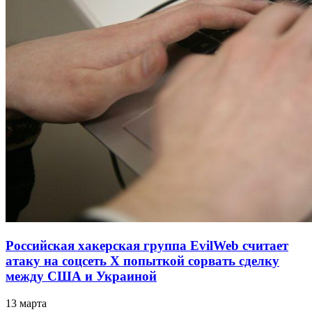
Российская хакерская группа EvilWeb считает
атаку на соцсеть Х попыткой сорвать сделку
между США и Украиной
13 марта