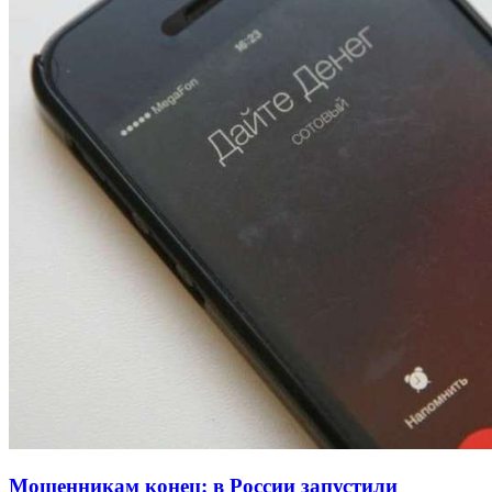
Волгоградские вузы в топе зарплатного
рейтинга: ВолгГТУ и ВолгГМУ вошли в топ‑15
для химической отрасли и фармацевтики
18:39
В Красноармейском районе Волгограда стартует
конкурс на ремонт моста через Волго‑Донской
судоходный канал
12:28
Фестиваль #ТриЧетыре в Волгограде пройдёт
11–13 сентября в рамках Года единства народов
России
Все новости
Мошенникам конец: в России запустили