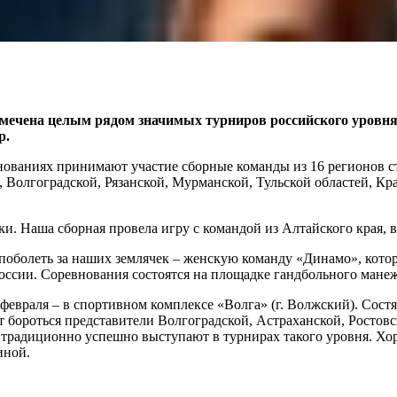
тмечена целым рядом значимых турниров российского уровня
р.
нованиях принимают участие сборные команды из 16 регионов с
 Волгоградской, Рязанской, Мурманской, Тульской областей, Кр
. Наша сборная провела игру с командой из Алтайского края, вы
 поболеть за наших землячек – женскую команду «Динамо», котор
оссии. Соревнования состоятся на площадке гандбольного мане
февраля – в спортивном комплексе «Волга» (г. Волжский). Сост
т бороться представители Волгоградской, Астраханской, Ростовс
 традиционно успешно выступают в турнирах такого уровня. Хо
иной.