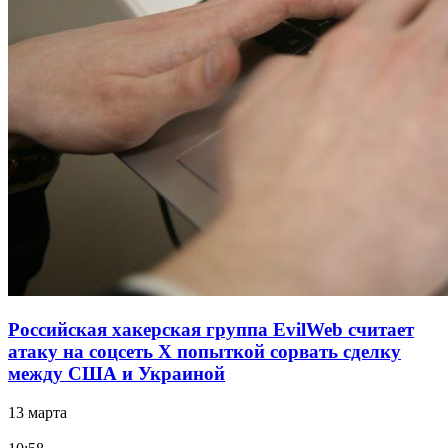
Российская хакерская группа EvilWeb считает
атаку на соцсеть Х попыткой сорвать сделку
между США и Украиной
13 марта