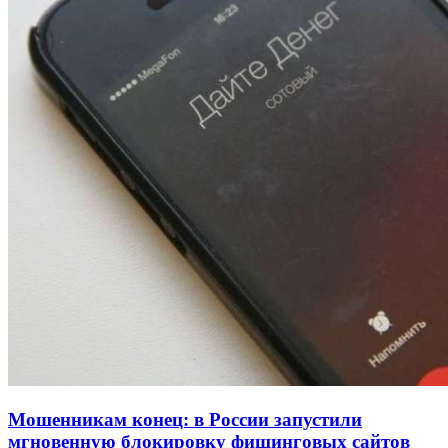
Покушение на убийство в Волгограде: девушка
напала на незнакомую женщину с ножом
12:39
Сладкий праздник в Волгограде: в Центральном
парке прошёл фестиваль „Арбузный переполох“
15:10
Волгоградские компании нарастили экспорт:
заключены контракты на 3,6 млн долларов
Все новости
Мошенникам конец: в России запустили
мгновенную блокировку фишинговых сайтов