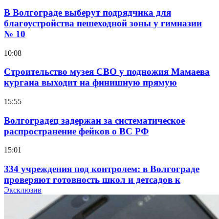
В Волгограде выберут подрядчика для
благоустройства пешеходной зоны у гимназии
№ 10
10:08
Строительство музея СВО у подножия Мамаева
кургана выходит на финишную прямую
15:55
Волгоградец задержан за систематическое
распространение фейков о ВС РФ
15:01
334 учреждения под контролем: в Волгограде
проверяют готовность школ и детсадов к
учебному году
Эксклюзив
13:47