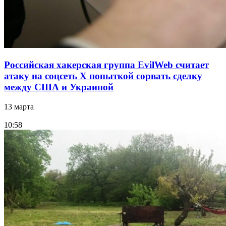
Российская хакерская группа EvilWeb считает
атаку на соцсеть Х попыткой сорвать сделку
между США и Украиной
13 марта
10:58