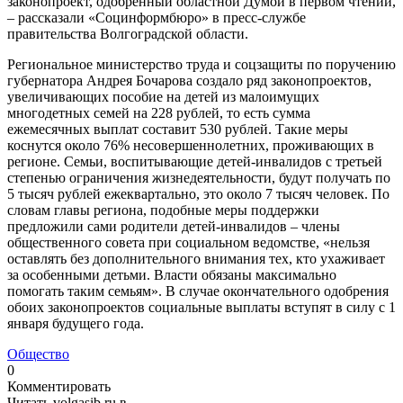
законопроект, одобренный областной Думой в первом чтении,
– рассказали «Социнформбюро» в пресс-службе
правительства Волгоградской области.
Региональное министерство труда и соцзащиты по поручению
губернатора Андрея Бочарова создало ряд законопроектов,
увеличивающих пособие на детей из малоимущих
многодетных семей на 228 рублей, то есть сумма
ежемесячных выплат составит 530 рублей. Такие меры
коснутся около 76% несовершеннолетних, проживающих в
регионе. Семьи, воспитывающие детей-инвалидов с третьей
степенью ограничения жизнедеятельности, будут получать по
5 тысяч рублей ежеквартально, это около 7 тысяч человек. По
словам главы региона, подобные меры поддержки
предложили сами родители детей-инвалидов – члены
общественного совета при социальном ведомстве, «нельзя
оставлять без дополнительного внимания тех, кто ухаживает
за особенными детьми. Власти обязаны максимально
помогать таким семьям». В случае окончательного одобрения
обоих законопроектов социальные выплаты вступят в силу с 1
января будущего года.
Общество
0
Комментировать
Читать volgasib.ru в