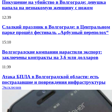
Покушение на убийство в Волгограде: девушка
напала на незнакомую женщину с ножом
12:39
Сладкий праздник в Волгограде: в Центральном
парке прошёл фестиваль „Арбузный переполох“
15:10
Волгоградские компании нарастили экспорт:
заключены контракты на 3,6 млн долларов
11:39
Атака БПЛА в Волгоградской области: есть
пострадавшие и повреждения инфраструктуры
Эксклюзив
12:01
Волгоградские вузы в топе зарплатного
рейтинга: ВолгГТУ и ВолгГМУ вошли в топ‑15