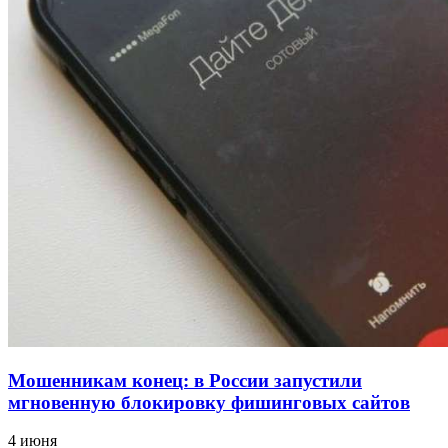
для химической отрасли и фармацевтики
18:39
В Красноармейском районе Волгограда стартует
конкурс на ремонт моста через Волго‑Донской
судоходный канал
12:28
Фестиваль #ТриЧетыре в Волгограде пройдёт
11–13 сентября в рамках Года единства народов
России
Все новости
Мошенникам конец: в России запустили
мгновенную блокировку фишинговых сайтов
4 июня