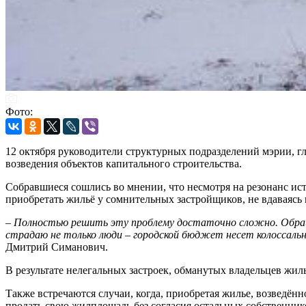
Фото:
12 октября руководители структурных подразделений мэрии, г
возведения объектов капитального строительства.
Собравшиеся сошлись во мнении, что несмотря на резонанс и
приобретать жильё у сомнительных застройщиков, не вдаваясь 
– Полностью решить эту проблему достаточно сложно. Обра
страдаю не только люди – городской бюджет несет колоссаль
Дмитрий Симанович.
В результате нелегальных застроек, обманутых владельцев жи
Также встречаются случаи, когда, приобретая жилье, возведён
продать свою жилплощадь без согласия остальных собственник