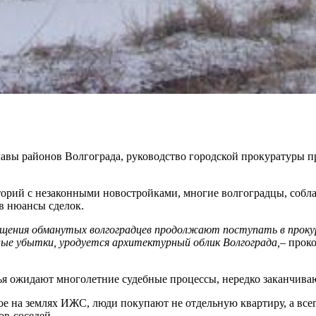
лавы районов Волгограда, руководство городской прокуратуры п
сторий с незаконными новостройками, многие волгоградцы, соб
в нюансы сделок.
щения обманутых волгоградцев продолжают поступать в проку
ные убытки, уродуется архитектурный облик Волгограда,
– прок
лья ожидают многолетние судебные процессы, нередко заканчива
ное на землях ИЖС, люди покупают не отдельную квартиру, а все
ов-соседей.