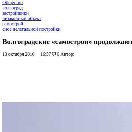
Общество
волгоград
застройщики
незаконный объект
самострой
снос нелегальной постройки
Волгоградские «самострои» продолжаю
13 октября 2016
16:57
0
Автор: