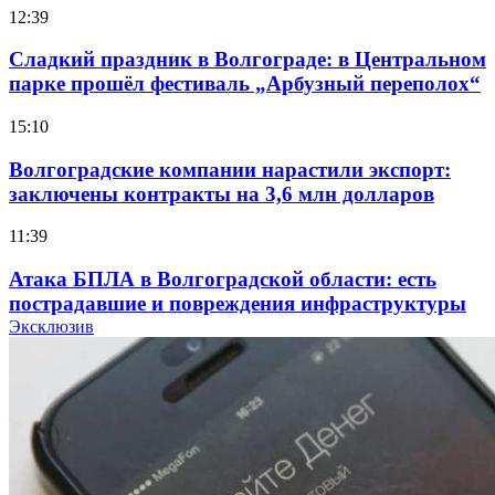
12:39
Сладкий праздник в Волгограде: в Центральном
парке прошёл фестиваль „Арбузный переполох“
15:10
Волгоградские компании нарастили экспорт:
заключены контракты на 3,6 млн долларов
11:39
Атака БПЛА в Волгоградской области: есть
пострадавшие и повреждения инфраструктуры
Эксклюзив
12:01
Волгоградские вузы в топе зарплатного
рейтинга: ВолгГТУ и ВолгГМУ вошли в топ‑15
для химической отрасли и фармацевтики
18:39