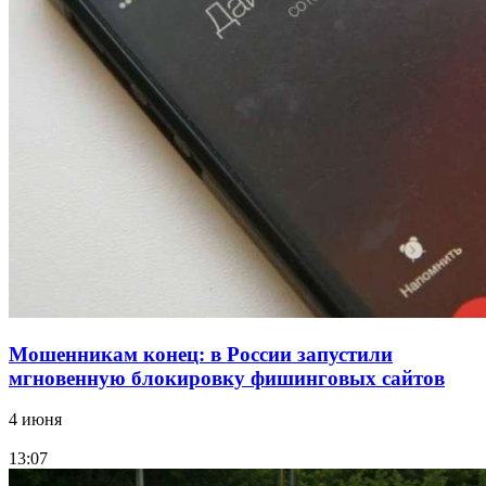
В Красноармейском районе Волгограда стартует
конкурс на ремонт моста через Волго‑Донской
судоходный канал
12:28
Фестиваль #ТриЧетыре в Волгограде пройдёт
11–13 сентября в рамках Года единства народов
России
Все новости
Мошенникам конец: в России запустили
мгновенную блокировку фишинговых сайтов
4 июня
13:07