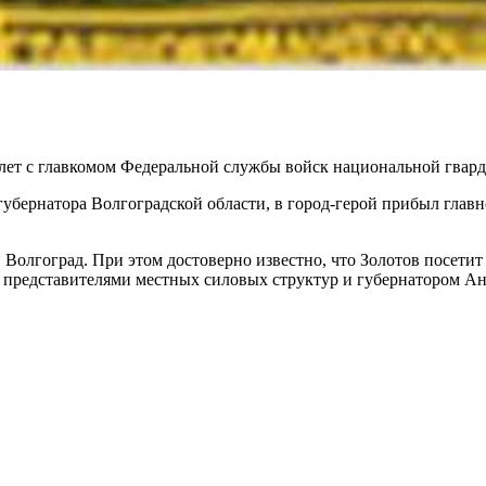
молет с главкомом Федеральной службы войск национальной гва
губернатора Волгоградской области, в город-герой прибыл гл
 Волгоград. При этом достоверно известно, что Золотов посети
с представителями местных силовых структур и губернатором А