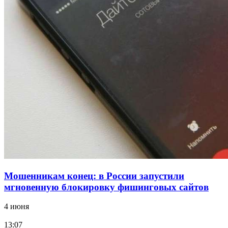
12:39
Сладкий праздник в Волгограде: в Центральном
парке прошёл фестиваль „Арбузный переполох“
15:10
Волгоградские компании нарастили экспорт:
заключены контракты на 3,6 млн долларов
Все новости
Мошенникам конец: в России запустили
мгновенную блокировку фишинговых сайтов
4 июня
13:07