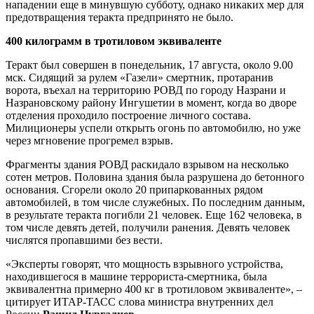
нападении еще в минувшую субботу, однако никаких мер для
предотвращения теракта предпринято не было.
400 килограмм в тротиловом эквиваленте
Теракт был совершен в понедельник, 17 августа, около 9.00
мск. Сидящий за рулем «Газели» смертник, протаранив
ворота, въехал на территорию РОВД по городу Назрани и
Назрановскому району Ингушетии в момент, когда во дворе
отделения проходило построение личного состава.
Милиционеры успели открыть огонь по автомобилю, но уже
через мгновение прогремел взрыв.
Фрагменты здания РОВД раскидало взрывом на несколько
сотен метров. Половина здания была разрушена до бетонного
основания. Сгорели около 20 припаркованных рядом
автомобилей, в том числе служебных. По последним данным,
в результате теракта погибли 21 человек. Еще 162 человека, в
том числе девять детей, получили ранения. Девять человек
числятся пропавшими без вести.
«Эксперты говорят, что мощность взрывного устройства,
находившегося в машине террориста-смертника, была
эквивалентна примерно 400 кг в тротиловом эквиваленте», –
цитирует ИТАР-ТАСС слова министра внутренних дел