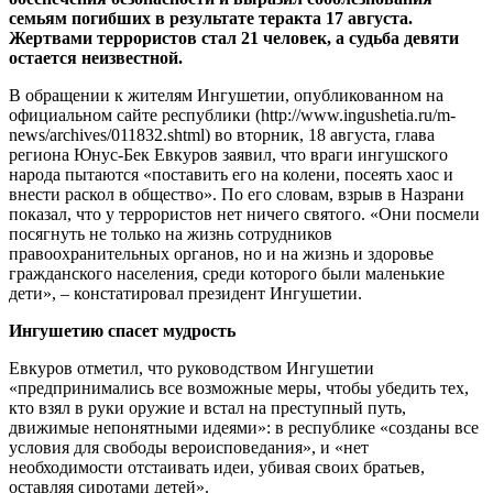
семьям погибших в результате теракта 17 августа.
Жертвами террористов стал 21 человек, а судьба девяти
остается неизвестной.
В обращении к жителям Ингушетии, опубликованном на
официальном сайте республики (http://www.ingushetia.ru/m-
news/archives/011832.shtml) во вторник, 18 августа, глава
региона Юнус-Бек Евкуров заявил, что враги ингушского
народа пытаются «поставить его на колени, посеять хаос и
внести раскол в общество». По его словам, взрыв в Назрани
показал, что у террористов нет ничего святого. «Они посмели
посягнуть не только на жизнь сотрудников
правоохранительных органов, но и на жизнь и здоровье
гражданского населения, среди которого были маленькие
дети», – констатировал президент Ингушетии.
Ингушетию спасет мудрость
Евкуров отметил, что руководством Ингушетии
«предпринимались все возможные меры, чтобы убедить тех,
кто взял в руки оружие и встал на преступный путь,
движимые непонятными идеями»: в республике «созданы все
условия для свободы вероисповедания», и «нет
необходимости отстаивать идеи, убивая своих братьев,
оставляя сиротами детей».