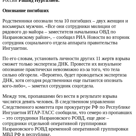
России
Рашид Нургалиев.
Опознание погибших
Родственники опознали тела 10 погибших – двух женщин и
восьмерых мужчин. «Все они сотрудники милиции от
рядового до майора – заместителя начальника ОВД по
Назрановскому район», – сообщил РИА Новости во вторник
сотрудник социального отдела аппарата правительства
Ингушетии.
По его словам, установить личности других 11 жертв взрыва
сможет только экспертиза ДНК. Провести их визуальное
опознание практически невозможно из-за того, что тела
сильно обгорели. «Вероятно, будет проводиться экспертиза
ДНК, хотя сегодня родственники еще пытаются опознать
кого-либо», – заметил сотрудник соцотдела.
Между тем, пропавшими без вести в результате взрыва
числятся девять человек. В следственном управлении
Следственного комитета при прокуратуре РФ по Республике
Ингушетия ИТАР-ТАСС сообщили, что семеро из пропавших
– это сотрудники Назрановского РОВД, еще двое –
сотрудники отдельной оперативной группировки
Назрановского РОВД временной оперативной группировки
МВД РФ в республике.