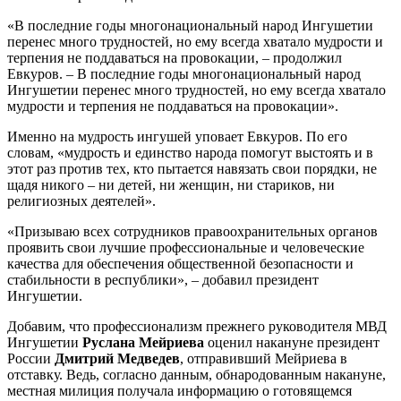
«В последние годы многонациональный народ Ингушетии
перенес много трудностей, но ему всегда хватало мудрости и
терпения не поддаваться на провокации, – продолжил
Евкуров. – В последние годы многонациональный народ
Ингушетии перенес много трудностей, но ему всегда хватало
мудрости и терпения не поддаваться на провокации».
Именно на мудрость ингушей уповает Евкуров. По его
словам, «мудрость и единство народа помогут выстоять и в
этот раз против тех, кто пытается навязать свои порядки, не
щадя никого – ни детей, ни женщин, ни стариков, ни
религиозных деятелей».
«Призываю всех сотрудников правоохранительных органов
проявить свои лучшие профессиональные и человеческие
качества для обеспечения общественной безопасности и
стабильности в республики», – добавил президент
Ингушетии.
Добавим, что профессионализм прежнего руководителя МВД
Ингушетии
Руслана Мейриева
оценил накануне президент
России
Дмитрий Медведев
, отправивший Мейриева в
отставку. Ведь, согласно данным, обнародованным накануне,
местная милиция получала информацию о готовящемся