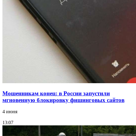
В Красноармейском районе Волгограда стартует
конкурс на ремонт моста через Волго‑Донской
судоходный канал
12:28
Фестиваль #ТриЧетыре в Волгограде пройдёт
11–13 сентября в рамках Года единства народов
России
Все новости
Мошенникам конец: в России запустили
мгновенную блокировку фишинговых сайтов
4 июня
13:07