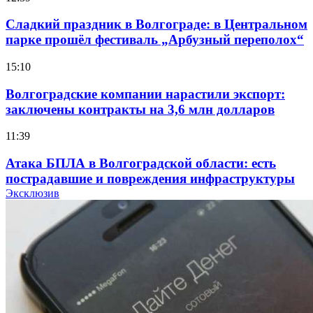
Сладкий праздник в Волгограде: в Центральном
парке прошёл фестиваль „Арбузный переполох“
15:10
Волгоградские компании нарастили экспорт:
заключены контракты на 3,6 млн долларов
11:39
Атака БПЛА в Волгоградской области: есть
пострадавшие и повреждения инфраструктуры
Эксклюзив
12:01
Волгоградские вузы в топе зарплатного
рейтинга: ВолгГТУ и ВолгГМУ вошли в топ‑15
для химической отрасли и фармацевтики
18:39