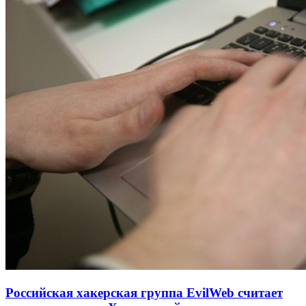
Российская хакерская группа EvilWeb считает