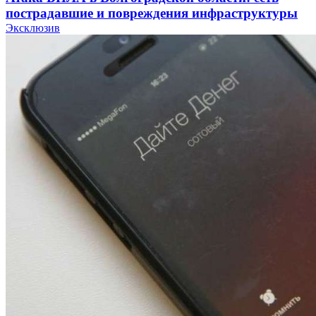
пострадавшие и повреждения инфраструктуры
Эксклюзив
12:01
Волгоградские вузы в топе зарплатного
рейтинга: ВолгГТУ и ВолгГМУ вошли в топ‑15
для химической отрасли и фармацевтики
18:39
В Красноармейском районе Волгограда стартует
конкурс на ремонт моста через Волго‑Донской
судоходный канал
12:28
Фестиваль #ТриЧетыре в Волгограде пройдёт
11–13 сентября в рамках Года единства народов
России
Все новости