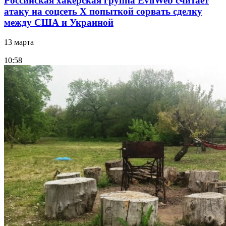
Российская хакерская группа EvilWeb считает
атаку на соцсеть Х попыткой сорвать сделку
между США и Украиной
13 марта
10:58