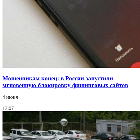
15:10
Волгоградские компании нарастили экспорт:
заключены контракты на 3,6 млн долларов
Все новости
Мошенникам конец: в России запустили
мгновенную блокировку фишинговых сайтов
4 июня
13:07