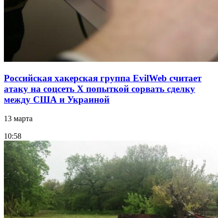
Российская хакерская группа EvilWeb считает
атаку на соцсеть Х попыткой сорвать сделку
между США и Украиной
13 марта
10:58