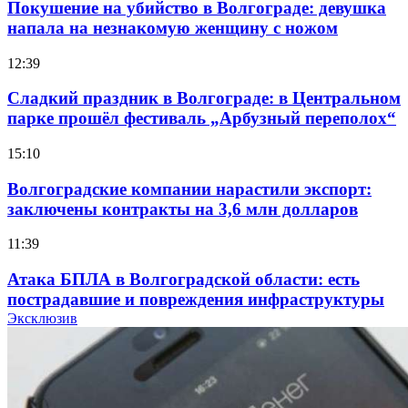
Покушение на убийство в Волгограде: девушка
напала на незнакомую женщину с ножом
12:39
Сладкий праздник в Волгограде: в Центральном
парке прошёл фестиваль „Арбузный переполох“
15:10
Волгоградские компании нарастили экспорт:
заключены контракты на 3,6 млн долларов
11:39
Атака БПЛА в Волгоградской области: есть
пострадавшие и повреждения инфраструктуры
Эксклюзив
12:01
Волгоградские вузы в топе зарплатного
рейтинга: ВолгГТУ и ВолгГМУ вошли в топ‑15