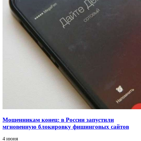
для химической отрасли и фармацевтики
18:39
В Красноармейском районе Волгограда стартует
конкурс на ремонт моста через Волго‑Донской
судоходный канал
12:28
Фестиваль #ТриЧетыре в Волгограде пройдёт
11–13 сентября в рамках Года единства народов
России
Все новости
Мошенникам конец: в России запустили
мгновенную блокировку фишинговых сайтов
4 июня