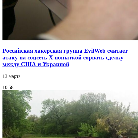
Российская хакерская группа EvilWeb считает
атаку на соцсеть Х попыткой сорвать сделку
между США и Украиной
13 марта
10:58