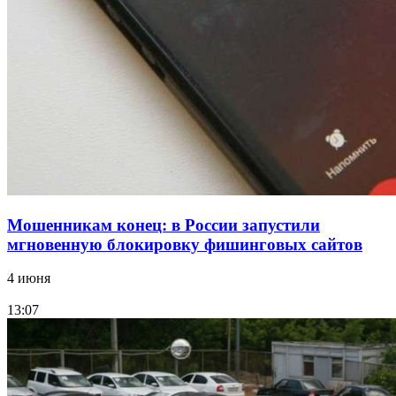
15:10
Волгоградские компании нарастили экспорт:
заключены контракты на 3,6 млн долларов
Все новости
Мошенникам конец: в России запустили
мгновенную блокировку фишинговых сайтов
4 июня
13:07