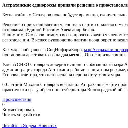
Астраханские единороссы приняли решение о приостановле
Беспартийным Столяров пока побудет временно, окончательно е
Решение о приостановлении членства в партии опального мэра 
исполкома «Единой России» Александр Белов.
Напомним, Столяров помимо всего прочего является членом ге
реготделении. Высшее руководство партии неоднократно заявл
Как уже сообщалось в СоцИнформБюро,
мэр Астрахани подозр
постановил арестовать его на два месяца. Он не признал вины,
Уже из СИЗО Столяров доверил исполнять обязанности мэра Ас
администрация города Астрахани работает в штатном режиме, вс
Егорова ответила, что назначена на период отсутствия мэра.
60-летний Михаил Столяров возглавил Астрахань в марте прошл
практически сразу обрел пост губернатора Волгоградской облас
Происшествия
0
Комментировать
Читать volgasib.ru в
Читайте в Яндекс Новостях