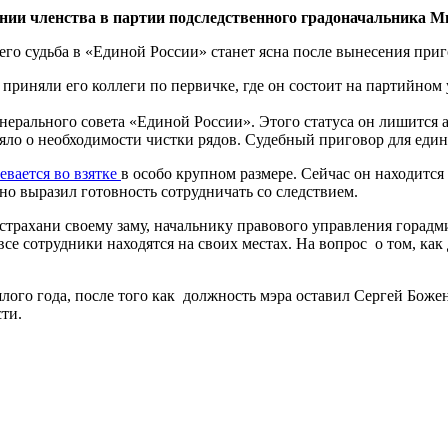
нии членства в партии подследственного градоначальника 
го судьба в «Единой России» станет ясна после вынесения приг
приняли его коллеги по первичке, где он состоит на партийном
нерального совета «Единой России». Этого статуса он лишится 
яло о необходимости чистки рядов. Судебный приговор для един
евается во взятке
в особо крупном размере. Сейчас он находится
 но выразил готовность сотрудничать со следствием.
трахани своему заму, начальнику правового управления горадм
е сотрудники находятся на своих местах. На вопрос о том, как 
ого года, после того как должность мэра оставил Сергей Божен
ти.