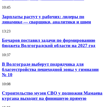
10:45
Зарплаты растут у рабочих: лидеры по
динамике — сварщики, аналитики и швеи
13:23
Бочаров поставил задачи по формированию
бюджета Волгоградской области на 2027 год
10:37
В Волгограде выберут подрядчика для
благоустройства пешеходной зоны у гимназии
№ 10
10:08
Строительство музея СВО у подножия Мамаева
кургана выходит на финишную прямую