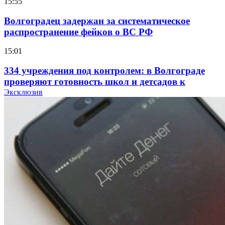
15:55
Волгоградец задержан за систематическое
распространение фейков о ВС РФ
15:01
334 учреждения под контролем: в Волгограде
проверяют готовность школ и детсадов к
учебному году
Эксклюзив
13:47
Покушение на убийство в Волгограде: девушка
напала на незнакомую женщину с ножом
12:39
Сладкий праздник в Волгограде: в Центральном
парке прошёл фестиваль „Арбузный переполох“
15:10