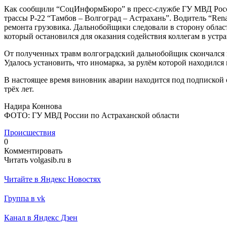
Как сообщили “СоцИнформБюро” в пресс-службе ГУ МВД России
трассы Р-22 “Тамбов – Волгоград – Астрахань”. Водитель “Rena
ремонта грузовика. Дальнобойщики следовали в сторону област
который остановился для оказания содействия коллегам в устр
От полученных травм волгоградский дальнобойщик скончался 
Удалось установить, что иномарка, за рулём которой находилс
В настоящее время виновник аварии находится под подпиской 
трёх лет.
Надира Коннова
ФОТО: ГУ МВД России по Астраханской области
Происшествия
0
Комментировать
Читать volgasib.ru в
Читайте в Яндекс Новостях
Группа в vk
Канал в Яндекс Дзен