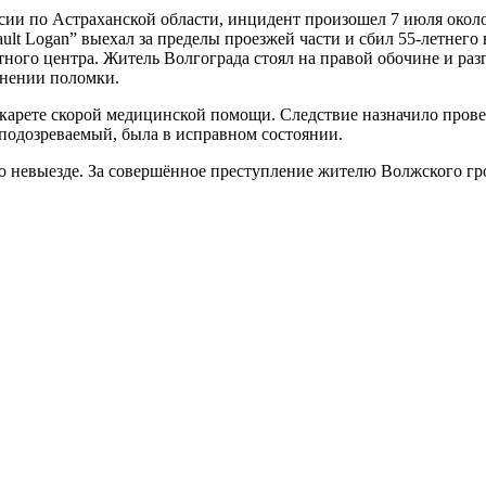
 по Астраханской области, инцидент произошел 7 июля около 1
ult Logan” выехал за пределы проезжей части и сбил 55-летнего
ного центра. Житель Волгограда стоял на правой обочине и разг
анении поломки.
карете скорой медицинской помощи. Следствие назначило прове
я подозреваемый, была в исправном состоянии.
о невыезде. За совершённое преступление жителю Волжского гро