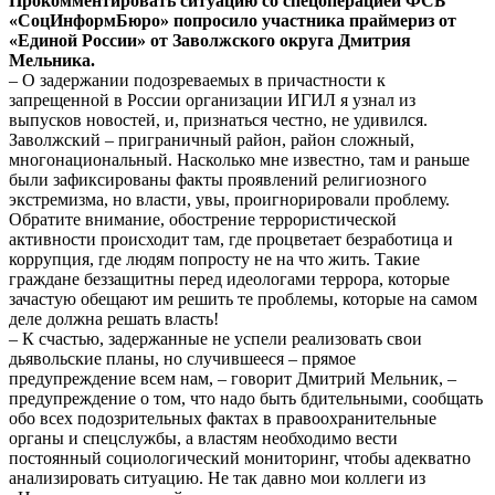
Прокомментировать ситуацию со спецоперацией ФСБ
«СоцИнформБюро» попросило участника праймериз от
«Единой России» от Заволжского округа Дмитрия
Мельника.
– О задержании подозреваемых в причастности к
запрещенной в России организации ИГИЛ я узнал из
выпусков новостей, и, признаться честно, не удивился.
Заволжский – приграничный район, район сложный,
многонациональный. Насколько мне известно, там и раньше
были зафиксированы факты проявлений религиозного
экстремизма, но власти, увы, проигнорировали проблему.
Обратите внимание, обострение террористической
активности происходит там, где процветает безработица и
коррупция, где людям попросту не на что жить. Такие
граждане беззащитны перед идеологами террора, которые
зачастую обещают им решить те проблемы, которые на самом
деле должна решать власть!
– К счастью, задержанные не успели реализовать свои
дьявольские планы, но случившееся – прямое
предупреждение всем нам, – говорит Дмитрий Мельник, –
предупреждение о том, что надо быть бдительными, сообщать
обо всех подозрительных фактах в правоохранительные
органы и спецслужбы, а властям необходимо вести
постоянный социологический мониторинг, чтобы адекватно
анализировать ситуацию. Не так давно мои коллеги из