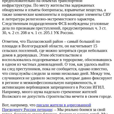
предположительно на объектах транспортной
инфраструктуры. По месту жительства задержанных
обнаружены и изъяты боеприпасы, взрывчатые вещества, а
также химические компоненты и поражающие элементы СВУ
и литература религиозно-экстремистского характера.
Следственным подразделением ФСБ возбуждены уголовные
дела по признакам преступлений, предусмотренных ч. 3 ст.
30, ч. 2 ст. 208 и ч. 1 ст. 205.1 УК России.
Отметим, что Палласовский район – самый большой по
площади в Волгоградской области, он насчитывает 15
сельских поселений, где можно затеряться среди небольших
домов в деревушках. Этим обстоятельством и
воспользовались подозреваемые в терроризме, обосновавшись
в одном из частных домовладений. О том, как удалось выйти
на след преступников, пока не сообщается, однако известно,
что спецслужбы следили за ними несколько дней. Между тем,
случившееся не удивило экспертов, которые давно фиксируют
в регионе и межконфессиональную напряженность, и
активизацию вербовщиков запрещенного в России ИГИЛ.
Например, много шума наделало стремление жителей
Волжского не допустить строительства мечети в своем городе.
Вот, например, что
писали жители в адресованной
Президенту России петиции
: – Мы реально боимся за свой