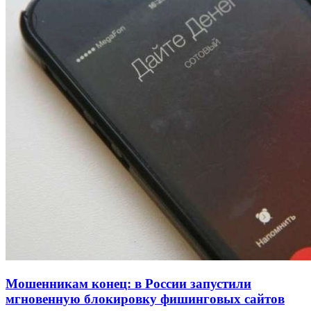
рейтинга: ВолгГТУ и ВолгГМУ вошли в топ‑15
для химической отрасли и фармацевтики
18:39
В Красноармейском районе Волгограда стартует
конкурс на ремонт моста через Волго‑Донской
судоходный канал
12:28
Фестиваль #ТриЧетыре в Волгограде пройдёт
11–13 сентября в рамках Года единства народов
России
Все новости
Мошенникам конец: в России запустили
мгновенную блокировку фишинговых сайтов