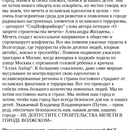
город, боимся за своих близких, боимся за наших детей. Мы
не хотим никого обидеть или оскорбить, но честно говоря, все
мы знаем, что мечеть и исламская идеология в целом – это
очень благоприятная среда для развития и появления в городе
радикально настроенных элементов и исламского терроризма,
– цитирует “СоцИнформБюро” слова автора петиции «О
запрете строительства мечети» Александра Жихарева, –
Мечеть создаст колоссальное напряжение в обществе и
спровоцирует конфликты. Все мы помним ужасные теракты в
Волгограде, где террористы убили десятки людей, взорвав
автобус, вокзал и троллейбус. Помним недавнюю ужасную
трагедию в Москве, когда женщина в хиджабе ходила по
улице Москвы с отрезанной головой ребенка и кричала
“Аллах Акбар”. К большому сожалению, даже сами мирные
мусульмане не контролируют свою идеологию и
исламизированные регионы и страны постоянно страдают от
исламских фанатиков и терроризма. Все это приводит к
гибели очень большого количества невинных людей. Мы не
хотим постоянно жить в страхе. Мы любим наш город и
хотим, чтобы наш город был всегда безопасен для нас и наших
детей. Уважаемый Владимир Владимирович (Путин, – прим.
ред), обеспечьте безопасность нам, нашим детям, нашему
городу – НЕ ДОПУСТИТЕ СТРОИТЕЛЬСТВА МЕЧЕТИ В
ГОРОДЕ ВОЛЖСКОМ».