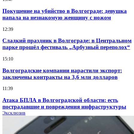
Покушение на убийство в Волгограде: девушка
напала на незнакомую женщину с ножом
12:39
Сладкий праздник в Волгограде: в Центральном
парке прошёл фестиваль „Арбузный переполох“
15:10
Волгоградские компании нарастили экспорт:
заключены контракты на 3,6 млн долларов
11:39
Атака БПЛА в Волгоградской области: есть
пострадавшие и повреждения инфраструктуры
Эксклюзив
12:01
Волгоградские вузы в топе зарплатного