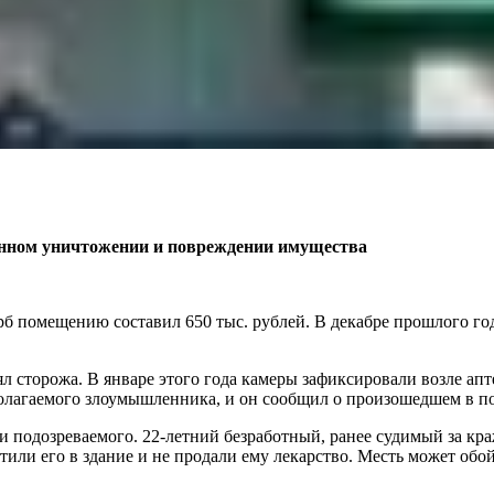
енном уничтожении и повреждении имущества
рб помещению составил 650 тыс. рублей. В декабре прошлого год
 сторожа. В январе этого года камеры зафиксировали возле апт
дполагаемого злоумышленника, и он сообщил о произошедшем в 
 подозреваемого. 22-летний безработный, ранее судимый за краж
стили его в здание и не продали ему лекарство. Месть может о