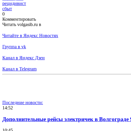
рецидивист
сбыт
0
Комментировать
Читать volgasib.ru в
Читайте в Яндекс Новостях
Группа в vk
Канал в Яндекс Дзен
Канал в Telegram
Последние новости:
14:52
Дополнительные рейсы электричек в Волгограде 
10:45