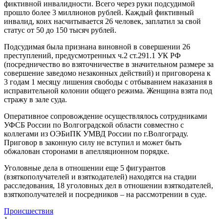
фиктивной инвалидности. Всего через руки подсудимой
прошло более 3 миллионов рублей. Каждый фиктивный
инвалид, коих насчитывается 26 человек, заплатил за свой
статус от 50 до 150 тысяч рублей.
Подсудимая была признана виновной в совершении 26
преступлений, предусмотренных ч.2 ст.291.1 УК РФ
(посредничество во взяточничестве в значительном размере за
совершение заведомо незаконных действий) и приговорена к
3 годам 1 месяцу лишения свободы с отбыванием наказания в
исправительной колонии общего режима. Женщина взята под
стражу в зале суда.
Оперативное сопровождение осуществлялось сотрудниками
УФСБ России по Волгоградской области совместно с
коллегами из ОЭБиПК УМВД России по г.Волгограду.
Приговор в законную силу не вступил и может быть
обжалован сторонами в апелляционном порядке.
Уголовные дела в отношении еще 5 фигурантов
(взяткополучателей и взяткодателей) находятся на стадии
расследования, 18 уголовных дел в отношении взяткодателей,
взяткополучателей и посредников – на рассмотрении в суде.
Происшествия