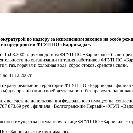
рокуратурой по надзору за исполнением законов на особо ре
ти на предприятии ФГУП ПО «Баррикады».
м от 15.08.2005 г. руководством ФГУП ПО «Баррикады» были пр
 деятельности по организации питания работников ФГУП ПО «Ба
, газ, горячая и холодная вода, сброс стоков, средства связи.
до 31.12.2007г.
ющий охрану режимной территории ФГУП ПО «Баррикады» филиа
.м) для организации своей деятельности без правоустанавлива
ния вследствие использования федерального имущества, согласн
787 873,69 руб., филиала «Волгоградский-Первый» ФГУП «Ведо
рального имущества государству в лице ФГУП ПО «Баррикады» пр
 ПО «Баррикады» не принималось.