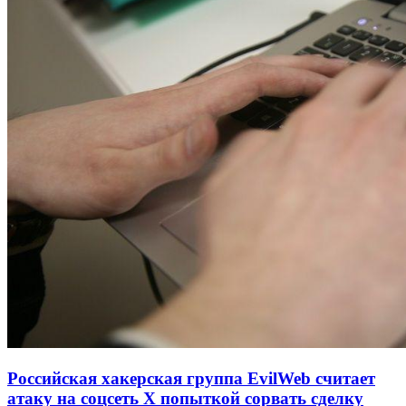
Российская хакерская группа EvilWeb считает
атаку на соцсеть Х попыткой сорвать сделку