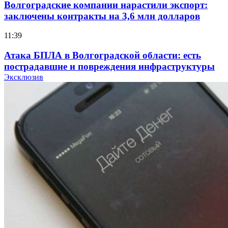
Волгоградские компании нарастили экспорт:
заключены контракты на 3,6 млн долларов
11:39
Атака БПЛА в Волгоградской области: есть
пострадавшие и повреждения инфраструктуры
Эксклюзив
12:01
Волгоградские вузы в топе зарплатного
рейтинга: ВолгГТУ и ВолгГМУ вошли в топ‑15
для химической отрасли и фармацевтики
18:39
В Красноармейском районе Волгограда стартует
конкурс на ремонт моста через Волго‑Донской
судоходный канал
12:28