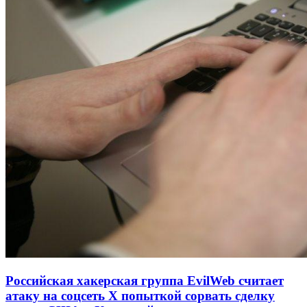
Российская хакерская группа EvilWeb считает
атаку на соцсеть Х попыткой сорвать сделку