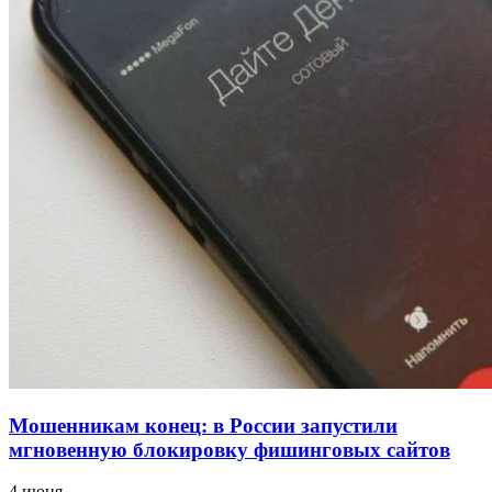
напала на незнакомую женщину с ножом
12:39
Сладкий праздник в Волгограде: в Центральном
парке прошёл фестиваль „Арбузный переполох“
15:10
Волгоградские компании нарастили экспорт:
заключены контракты на 3,6 млн долларов
Все новости
Мошенникам конец: в России запустили
мгновенную блокировку фишинговых сайтов
4 июня