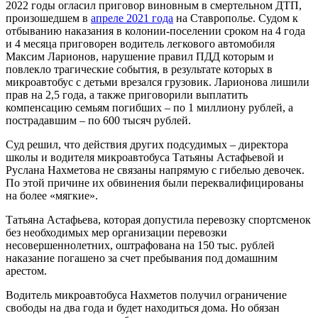
2022 годы огласил приговор виновным в смертельном ДТП,
произошедшем в
апреле 2021 года
на Ставрополье. Судом к
отбыванию наказания в колонии-поселении сроком на 4 года
и 4 месяца приговорен водитель легкового автомобиля
Максим Ларионов, нарушение правил ПДД которым и
повлекло трагические события, в результате которых в
микроавтобус с детьми врезался грузовик. Ларионова лишили
прав на 2,5 года, а также приговорили выплатить
компенсацию семьям погибших – по 1 миллиону рублей, а
пострадавшим – по 600 тысяч рублей.
Суд решил, что действия других подсудимых – директора
школы и водителя микроавтобуса Татьяны Астафьевой и
Руслана Нахметова не связаны напрямую с гибелью девочек.
По этой причине их обвинения были переквалифицированы
на более «мягкие».
Татьяна Астафьева, которая допустила перевозку спортсменок
без необходимых мер организации перевозки
несовершеннолетних, оштрафована на 150 тыс. рублей
наказание погашено за счет пребывания под домашним
арестом.
Водитель микроавтобуса Нахметов получил ограничение
свободы на два года и будет находиться дома. Но обязан