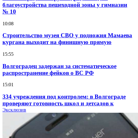
благоустройства пешеходной зоны у гимназии
№ 10
10:08
Строительство музея СВО у подножия Мамаева
кургана выходит на финишную прямую
15:55
Волгоградец задержан за систематическое
распространение фейков о ВС РФ
15:01
334 учреждения под контролем: в Волгограде
проверяют готовность школ и детсадов к
учебному году
Эксклюзив
13:47
Покушение на убийство в Волгограде: девушка