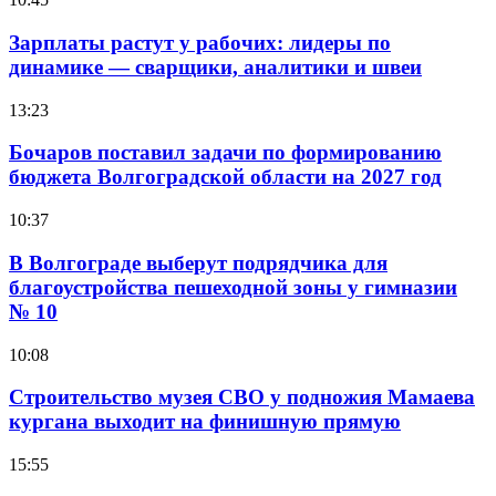
Зарплаты растут у рабочих: лидеры по
динамике — сварщики, аналитики и швеи
13:23
Бочаров поставил задачи по формированию
бюджета Волгоградской области на 2027 год
10:37
В Волгограде выберут подрядчика для
благоустройства пешеходной зоны у гимназии
№ 10
10:08
Строительство музея СВО у подножия Мамаева
кургана выходит на финишную прямую
15:55