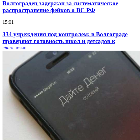
Волгоградец задержан за систематическое
распространение фейков о ВС РФ
15:01
334 учреждения под контролем: в Волгограде
проверяют готовность школ и детсадов к
учебному году
Эксклюзив
13:47
Покушение на убийство в Волгограде: девушка
напала на незнакомую женщину с ножом
12:39
Сладкий праздник в Волгограде: в Центральном
парке прошёл фестиваль „Арбузный переполох“
15:10
Волгоградские компании нарастили экспорт: