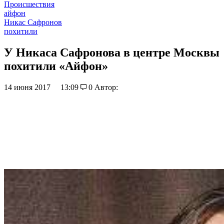
Происшествия
айфон
Никас Сафронов
похитили
У Никаса Сафронова в центре Москвы
похитили «Айфон»
14 июня 2017
13:09
0
Автор: