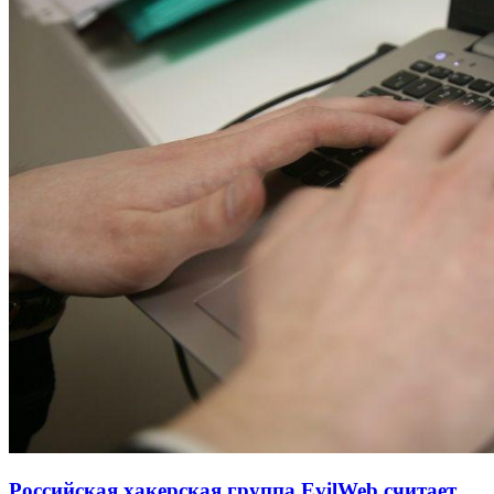
Российская хакерская группа EvilWeb считает