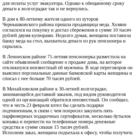
для оплаты услуг эвакуатора. Однако к обещанному сроку
деньги к волгоградке так и не вернулись.
В дом к 80-летнему жителя одного из хуторов
Чернышковского района пришла продавщица меда. Хозяин
согласился на покупку и достал сбережения в сумме 10 тысяч
рублей двумя купюрами. Недолго думая, женщина поставила
банку меда на стол, выхватила деньги из рук пенсионера и
скрылась.
В Ленинском районе 71-летняя пенсионерка разместила на
сайте объявлений сообщение о продаже дома, на которое
откликнулся неизвестный ей мужчина. В ходе переговоров он
выяснил персональные данные банковской карты женщины и
списал с нее больше 70 тысяч рублей.
В Михайловском районе к 30-летней волгоградке,
занимающейся доставкой заказов, под видом руководителя
одной из организаций обратился неизвестный. Он сообщил,
что в честь 23 февраля хотел бы сделать подарки
подчиненным, в связи с чем попросил закупить пять
парфюмерных подарочных сертификатов, несколько бутылок
коньяка и перевести на телефонные номера денежные
средства в сумме свыше 15 тысяч рублей.
Исполнив заказ, женщина подъехала к офису, чтобы получить