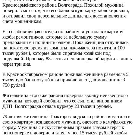
Красноармейского района Волгограда. Пожилой мужчина
поверил смс о том, что его банковскую карту заблокировали,
и отправил свои персональные данные для восстановления
счета мошенникам.
Его слабовидящая соседка по району впустила в квартиру
якобы ремонтников, которые за небольшую сумму
предложили ей починить балкон. Пока женщина отлучилась
на некоторое время из комнаты, лже-мастера похитили 100
тысяч рублей, которые были спрятаны хозяйкой под
подушкой. Пропажу 88-летняя пенсионерка обнаружила лишь
через три дня.
В Краснооктябрьском районе пожилая женщина разменяла 5-
тысячную банкноту «банка приколов», отдав мошеннице 3
750 рублей.
Жительница этого же района поверила звонку неизвестного
мужчины, который сообщил, что ее сын стал виновником
ДТП. Волгоградка отдала курьеру 23 тысячи рублей.
79-летняя жительница Тракторозаводского района впустила в
свою квартиру незнакомого мужчину, одетого в камуфляжную
форму. Мужчина с искусственным правым глазом втерся к
пенсионерке в доверие и занял у нее 15 тысяч рублей якобы