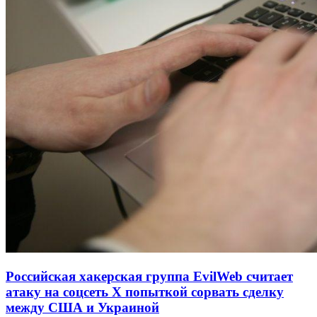
Российская хакерская группа EvilWeb считает
атаку на соцсеть Х попыткой сорвать сделку
между США и Украиной