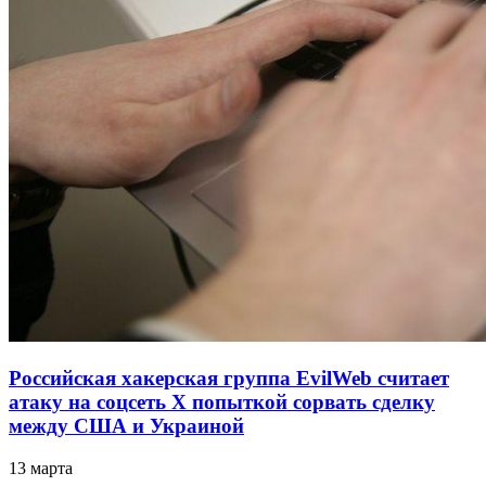
Российская хакерская группа EvilWeb считает
атаку на соцсеть Х попыткой сорвать сделку
между США и Украиной
13 марта