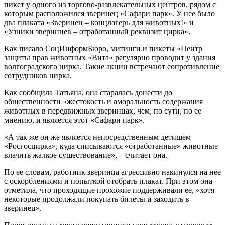
пикет у одного из торгово-развлекательных центров, рядом с
которым расположился зверинец «Сафари парк». У нее было
два плаката «Зверинец – концлагерь для животных!» и
«Узники зверинцев – отработанный реквизит цирка».
Как писало СоцИнформБюро, митинги и пикеты «Центр
защиты прав животных «Вита» регулярно проводит у здания
волгоградского цирка. Такие акции встречают сопротивление
сотрудников цирка.
Как сообщила Татьяна, она старалась донести до
общественности «жестокость и аморальность содержания
животных в передвижных зверинцах, чем, по сути, по ее
мнению, и является этот «Сафари парк».
«А так же он же является непосредственным детищем
«Росгосцирка», куда списываются «отработанные» животные
влачить жалкое существование», – считает она.
По ее словам, работник зверинца агрессивно накинулся на нее
с оскорблениями и попыткой отобрать плакат. При этом она
отметила, что проходящие прохожие поддерживали ее, «хотя
некоторые продолжали покупать билеты и заходить в
зверинец».