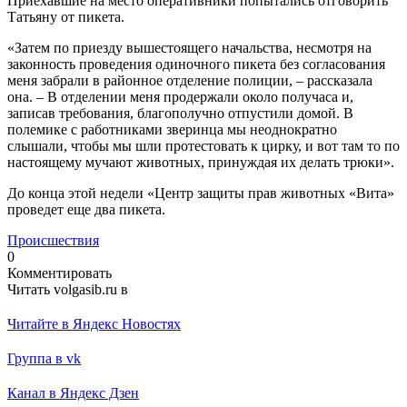
Приехавшие на место оперативники попытались отговорить
Татьяну от пикета.
«Затем по приезду вышестоящего начальства, несмотря на
законность проведения одиночного пикета без согласования
меня забрали в районное отделение полиции, – рассказала
она. – В отделении меня продержали около получаса и,
записав требования, благополучно отпустили домой. В
полемике с работниками зверинца мы неоднократно
слышали, чтобы мы шли протестовать к цирку, и вот там то по
настоящему мучают животных, принуждая их делать трюки».
До конца этой недели «Центр защиты прав животных «Вита»
проведет еще два пикета.
Происшествия
0
Комментировать
Читать volgasib.ru в
Читайте в Яндекс Новостях
Группа в vk
Канал в Яндекс Дзен