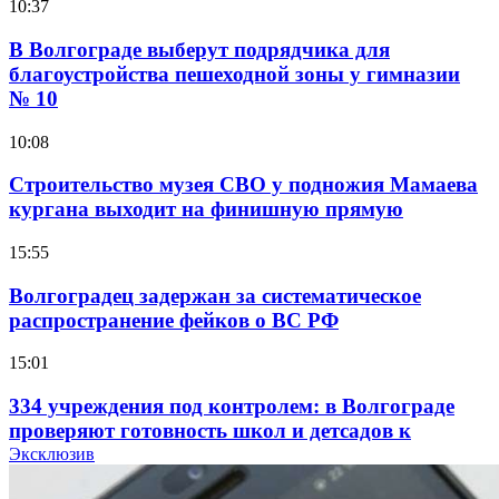
10:37
В Волгограде выберут подрядчика для
благоустройства пешеходной зоны у гимназии
№ 10
10:08
Строительство музея СВО у подножия Мамаева
кургана выходит на финишную прямую
15:55
Волгоградец задержан за систематическое
распространение фейков о ВС РФ
15:01
334 учреждения под контролем: в Волгограде
проверяют готовность школ и детсадов к
учебному году
Эксклюзив
13:47