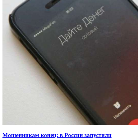
Покушение на убийство в Волгограде: девушка
напала на незнакомую женщину с ножом
12:39
Сладкий праздник в Волгограде: в Центральном
парке прошёл фестиваль „Арбузный переполох“
15:10
Волгоградские компании нарастили экспорт:
заключены контракты на 3,6 млн долларов
Все новости
Мошенникам конец: в России запустили