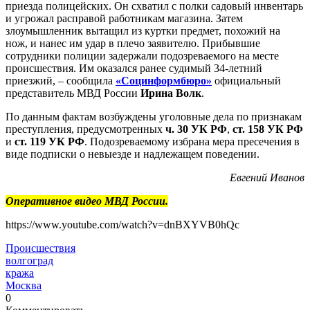
приезда полицейских. Он схватил с полки садовый инвентарь
и угрожал расправой работникам магазина. Затем
злоумышленник вытащил из куртки предмет, похожий на
нож, и нанес им удар в плечо заявителю. Прибывшие
сотрудники полиции задержали подозреваемого на месте
происшествия. Им оказался ранее судимый 34-летний
приезжий, – сообщила
«Социнформбюро»
официальный
представитель МВД России
Ирина Волк
.
По данным фактам возбуждены уголовные дела по признакам
преступления, предусмотренных
ч. 30 УК РФ
,
ст. 158 УК РФ
и
ст. 119 УК РФ
. Подозреваемому избрана мера пресечения в
виде подписки о невыезде и надлежащем поведении.
Евгений Иванов
Оперативное видео МВД России.
https://www.youtube.com/watch?v=dnBXYVB0hQc
Происшествия
волгоград
кража
Москва
0