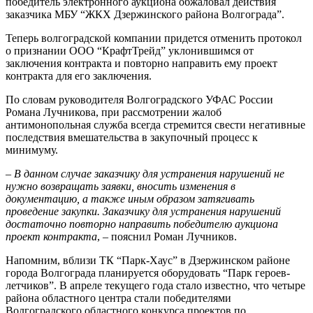
победитель электронного аукциона обжаловал действия
заказчика МБУ “ЖКХ Дзержинского района Волгограда”.
Теперь волгоградской компании придется отменить протокол
о признании ООО “КрафтТрейд” уклонившимся от
заключения контракта и повторно направить ему проект
контракта для его заключения.
По словам руководителя Волгоградского УФАС России
Романа Лучникова, при рассмотрении жалоб
антимонопольная служба всегда стремится свести негативные
последствия вмешательства в закупочный процесс к
минимуму.
–
В данном случае заказчику для устранения нарушений не
нужно возвращать заявки, вносить изменения в
документацию, а также иным образом затягивать
проведение закупки. Заказчику для устранения нарушений
достаточно повторно направить победителю аукциона
проект контракта
, – пояснил Роман Лучников.
Напомним, вблизи ТК “Парк-Хаус” в Дзержинском районе
города Волгограда планируется оборудовать “Парк героев-
летчиков”. В апреле текущего года стало известно, что четыре
района областного центра стали победителями
Волгоградского областного конкурса проектов по