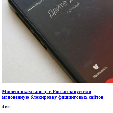
учебному году
13:47
Покушение на убийство в Волгограде: девушка
напала на незнакомую женщину с ножом
12:39
Сладкий праздник в Волгограде: в Центральном
парке прошёл фестиваль „Арбузный переполох“
Все новости
Мошенникам конец: в России запустили
мгновенную блокировку фишинговых сайтов
4 июня