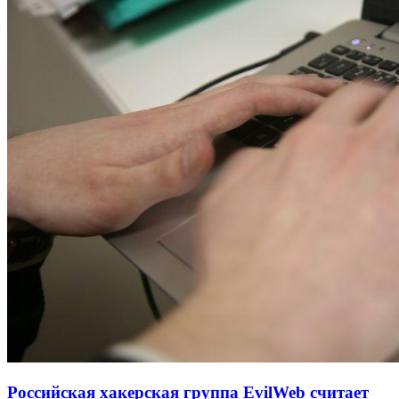
Российская хакерская группа EvilWeb считает