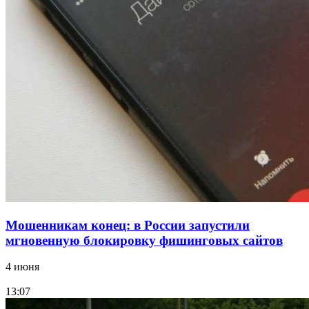
Сладкий праздник в Волгограде: в Центральном
парке прошёл фестиваль „Арбузный переполох“
15:10
Волгоградские компании нарастили экспорт:
заключены контракты на 3,6 млн долларов
Все новости
Мошенникам конец: в России запустили
мгновенную блокировку фишинговых сайтов
4 июня
13:07