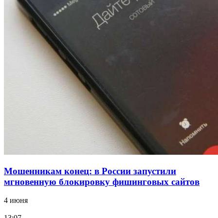
12:39
Сладкий праздник в Волгограде: в Центральном
парке прошёл фестиваль „Арбузный переполох“
15:10
Волгоградские компании нарастили экспорт:
заключены контракты на 3,6 млн долларов
Все новости
Мошенникам конец: в России запустили
мгновенную блокировку фишинговых сайтов
4 июня
13:07