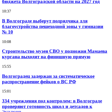
бюджета Волгоградской области на 2027 год
10:37
В Волгограде выберут подрядчика для
благоустройства пешеходной зоны у гимназии
№ 10
10:08
Строительство музея СВО у подножия Мамаева
кургана выходит на финишную прямую
15:55
Волгоградец задержан за систематическое
распространение фейков о ВС РФ
15:01
334 учреждения под контролем: в Волгограде
проверяют готовность школ и детсадов к
учебному году
Эксклюзив