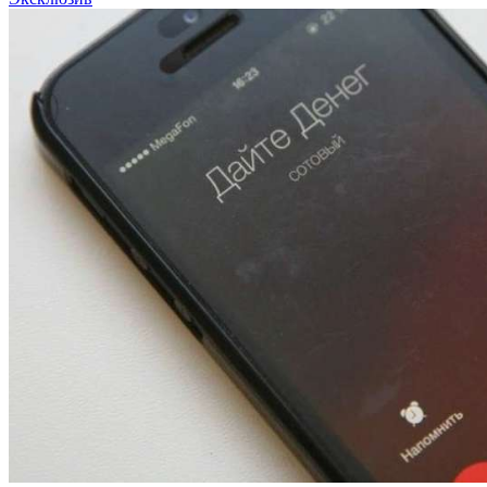
13:47
Покушение на убийство в Волгограде: девушка
напала на незнакомую женщину с ножом
12:39
Сладкий праздник в Волгограде: в Центральном
парке прошёл фестиваль „Арбузный переполох“
15:10
Волгоградские компании нарастили экспорт:
заключены контракты на 3,6 млн долларов
Все новости