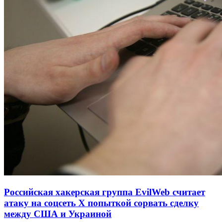
Российская хакерская группа EvilWeb считает
атаку на соцсеть Х попыткой сорвать сделку
между США и Украиной