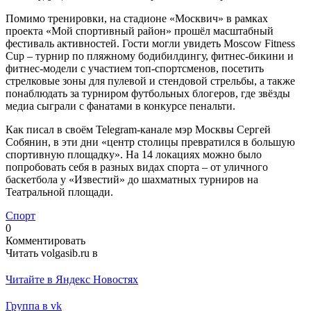
Помимо тренировки, на стадионе «Москвич» в рамках
проекта «Мой спортивный район» прошёл масштабный
фестиваль активностей. Гости могли увидеть Moscow Fitness
Cup – турнир по пляжному бодибилдингу, фитнес-бикини и
фитнес-модели с участием топ-спортсменов, посетить
стрелковые зоны для пулевой и стендовой стрельбы, а также
понаблюдать за турниром футбольных блогеров, где звёзды
медиа сыграли с фанатами в конкурсе пенальти.
Как писал в своём Telegram-канале мэр Москвы Сергей
Собянин, в эти дни «центр столицы превратился в большую
спортивную площадку». На 14 локациях можно было
попробовать себя в разных видах спорта – от уличного
баскетбола у «Известий» до шахматных турниров на
Театральной площади.
Спорт
0
Комментировать
Читать volgasib.ru в
Читайте в Яндекс Новостях
Группа в vk