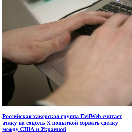
Российская хакерская группа EvilWeb считает
атаку на соцсеть Х попыткой сорвать сделку
между США и Украиной