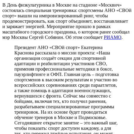
В День физкультурника в Москве на стадионе «Москвич»
состоялась специальная тренировка: спортсмены АНО «СВОй
спорт» вышли на импровизированный ринг, чтобы
продемонстрировать, как спорт объединяет, восстанавливает
и заряжает энергией. Мероприятие прошло в рамках
масштабного городского праздника, о котором ранее сообщал
мэр Москвы Сергей Собянин. Об этом сообщает
РИАМО
.
Президент АНО «СВОй спорт» Екатерина
Краснова рассказала о миссии проекта: «Наша
организация создаёт секции для спортивной
адаптации и реабилитации участников СВО,
применяя профессиональные методики в боксе,
пауэрлифтинге и ОФП. Главная цель – подготовка
спортсменов к высоким результатам и участию во
всероссийских соревнованиях среди параатлетов,
а также помощь в адаптации военнослужащих,
вернувшихся с фронта. Сейчас мы совместно с
бойцами, включая тех, кто получил ранения,
разрабатываем специализированные программы
тренировок. На их основе будет проводиться
обучение тренеров в Москве и Подмосковье.
Сегодняшнее открытое занятие – это важный шаг,
чтобы показать: спорт доступен каждому, а для
тех, кто пережил тяжёлые испытания, он может