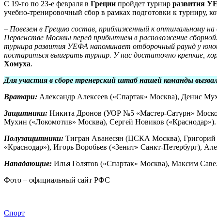
С 19-го по 23-е февраля в
Греции
пройдет турнир
развития У
учебно-тренировочный сбор в рамках подготовки к турниру, ко
– Повезем в Грецию состав, приближенный к оптимальному на
Первенстве Москвы перед прибытием в расположение сборной.
турнира развития УЕФА напоминает отборочный раунд у юноше
постараться выиграть турнир. У нас достаточно крепкие, хор
Хомуха
.
Для участия в сборе тренерский штаб нашей команды вызва
Вратари:
Александр Алексеев («Спартак» Москва), Денис Мух
Защитники:
Никита Дронов (УОР №5 «Мастер-Сатурн» Московс
Мухин («Локомотив» Москва), Сергей Новиков («Краснодар»).
Полузащитники:
Тигран Аванесян (ЦСКА Москва), Григорий Б
«Краснодар»), Игорь Воробьев («Зенит» Санкт-Петербург), Ал
Нападающие:
Илья Голятов («Спартак» Москва), Максим Саве
Фото – официальный сайт РФС
Спорт