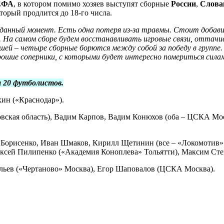
ЕФА
, в котором помимо хозяев выступят сборные
России
,
Слова
торый продлится до 18-го числа.
 данный момент. Есть одна потеря из-за травмы. Стоит добав
 На самом сборе будем восстанавливать игровые связи, оттач
й – четыре сборные борются между собой за победу в группе. 
ошие соперники, с которыми будет интересно помериться силам
л 20 футболистов.
ин («Краснодар»).
кая область), Вадим Карпов, Вадим Конюхов (оба – ЦСКА Мос
орисенко, Иван Шмаков, Кирилл Щетинин (все – «Локомотив» М
ексей Пилипенко («Академия Коноплева» Тольятти), Максим Сте
льев («Чертаново» Москва), Егор Шаповалов (ЦСКА Москва).